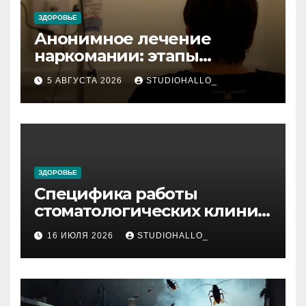
ЗДОРОВЬЕ
Анонимное лечение
наркомании: этапы
детоксикации,
5 АВГУСТА 2026
STUDIOHALLO_
реабилитации и УБОД
ЗДОРОВЬЕ
Специфика работы
стоматологических клиник
в мегаполисе
16 ИЮЛЯ 2026
STUDIOHALLO_