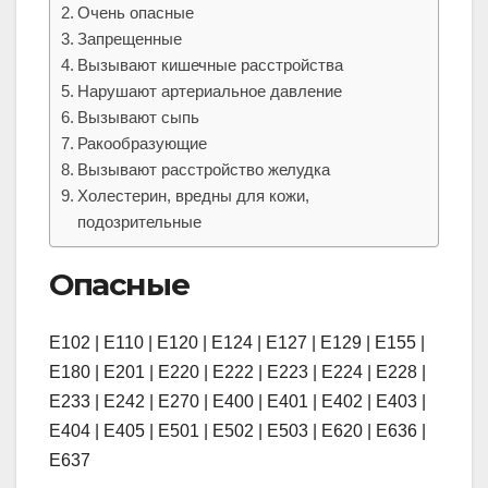
Очень опасные
Запрещенные
Вызывают кишечные расстройства
Нарушают артериальное давление
Вызывают сыпь
Ракообразующие
Вызывают расстройство желудка
Холестерин, вредны для кожи,
подозрительные
Опасные
Е102 | Е110 | Е120 | Е124 | Е127 | Е129 | Е155 |
Е180 | Е201 | Е220 | Е222 | Е223 | Е224 | Е228 |
Е233 | Е242 | Е270 | Е400 | Е401 | Е402 | Е403 |
Е404 | Е405 | Е501 | Е502 | Е503 | Е620 | Е636 |
Е637