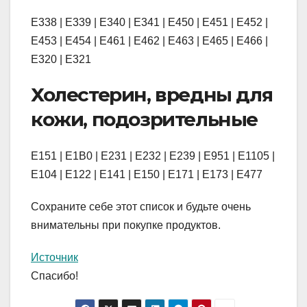
Е338 | Е339 | Е340 | Е341 | Е450 | Е451 | Е452 |
Е453 | Е454 | Е461 | Е462 | Е463 | Е465 | Е466 |
Е320 | Е321
Холестерин, вредны для
кожи, подозрительные
Е151 | Е1В0 | Е231 | Е232 | Е239 | Е951 | Е1105 |
Е104 | Е122 | Е141 | Е150 | Е171 | Е173 | Е477
Сохраните себе этот список и будьте очень
внимательны при покупке продуктов.
Источник
Спасибо!