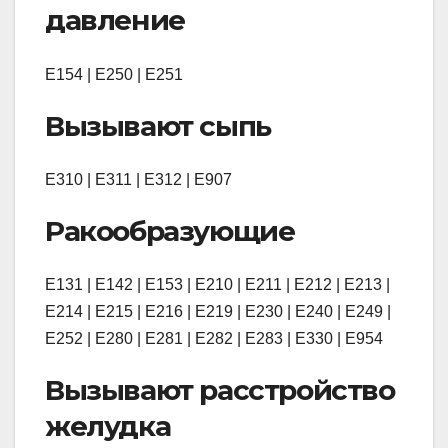
давление
Е154 | Е250 | Е251
Вызывают сыпь
Е310 | Е311 | Е312 | Е907
Ракообразующие
Е131 | Е142 | Е153 | Е210 | Е211 | Е212 | Е213 |
Е214 | Е215 | Е216 | Е219 | Е230 | Е240 | Е249 |
Е252 | Е280 | Е281 | E282 | Е283 | Е330 | Е954
Вызывают расстройство
желудка