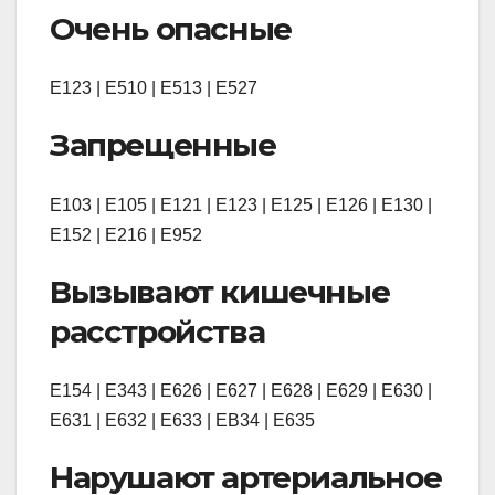
Очень опасные
Е123 | Е510 | Е513 | Е527
Запрещенные
Е103 | Е105 | Е121 | Е123 | Е125 | Е126 | Е130 |
Е152 | Е216 | Е952
Вызывают кишечные
расстройства
Е154 | Е343 | Е626 | Е627 | Е628 | Е629 | Е630 |
Е631 | Е632 | Е633 | ЕВ34 | Е635
Нарушают артериальное