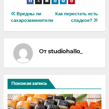
Навигация
Вредны ли
Как перестать есть
сахарозаменители
сладкое?
по
записям
От
studiohallo_
Похожая запись