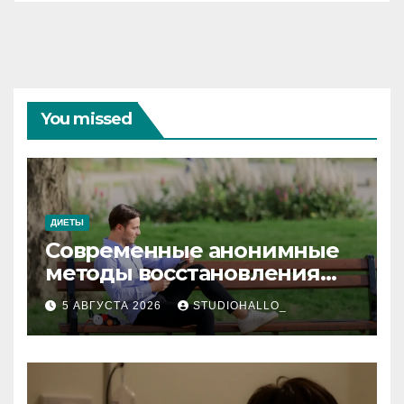
You missed
ДИЕТЫ
Современные анонимные
методы восстановления
при алкогольной
5 АВГУСТА 2026
STUDIOHALLO_
зависимости и
персональный подход