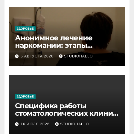
ЗДОРОВЬЕ
Анонимное лечение
наркомании: этапы
детоксикации,
5 АВГУСТА 2026
STUDIOHALLO_
реабилитации и УБОД
ЗДОРОВЬЕ
Специфика работы
стоматологических клиник
в мегаполисе
16 ИЮЛЯ 2026
STUDIOHALLO_