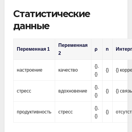
Статистические
данные
Переменная
Переменная 1
ρ
n
Интер
2
{}.
настроение
качество
{}
{} корр
{}
{}.
стресс
вдохновение
{}
{} связ
{}
{}.
продуктивность
стресс
{}
отсутст
{}