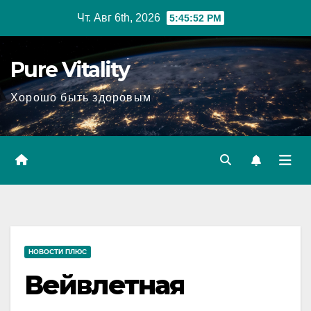
Перейти
Чт. Авг 6th, 2026
5:45:53 PM
к
содержимому
Pure Vitality
Хорошо быть здоровым
НОВОСТИ ПЛЮС
Вейвлетная