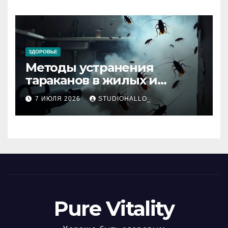
ЗДОРОВЬЕ
Методы устранения
тараканов в жилых и
нежилых помещениях
7 ИЮЛЯ 2026
STUDIOHALLO_
Pure Vitality