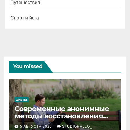
Путешествия
Спорт и йога
You missed
ДИЕТЫ
Современные анонимные
методы восстановления
при алкогольной
5 АВГУСТА 2026
STUDIOHALLO_