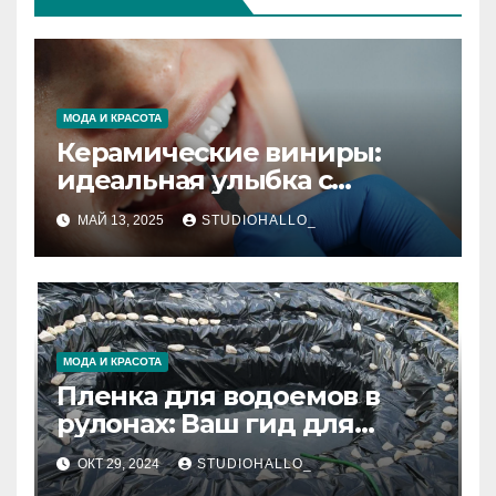
МОДА И КРАСОТА
Керамические виниры:
идеальная улыбка с
натуральным блеском
МАЙ 13, 2025
STUDIOHALLO_
МОДА И КРАСОТА
Пленка для водоемов в
рулонах: Ваш гид для
выбора и применения
ОКТ 29, 2024
STUDIOHALLO_