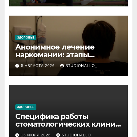
зависимости и
персональный подход
ЗДОРОВЬЕ
Анонимное лечение
наркомании: этапы
детоксикации,
5 АВГУСТА 2026
STUDIOHALLO_
реабилитации и УБОД
ЗДОРОВЬЕ
Специфика работы
стоматологических клиник
в мегаполисе
16 ИЮЛЯ 2026
STUDIOHALLO_