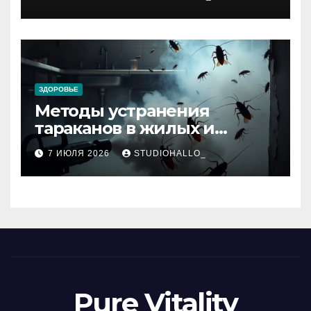
ЗДОРОВЬЕ
Методы устранения
тараканов в жилых и
нежилых помещениях
7 ИЮЛЯ 2026
STUDIOHALLO_
Pure Vitality