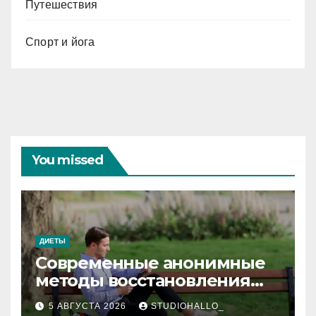
Путешествия
Спорт и йога
You missed
ДИЕТЫ
Современные анонимные
методы восстановления
при алкогольной
5 АВГУСТА 2026
STUDIOHALLO_
зависимости и