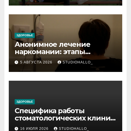
персональный подход
ЗДОРОВЬЕ
Анонимное лечение
наркомании: этапы
детоксикации,
5 АВГУСТА 2026
STUDIOHALLO_
реабилитации и УБОД
ЗДОРОВЬЕ
Специфика работы
стоматологических клиник
в мегаполисе
16 ИЮЛЯ 2026
STUDIOHALLO_