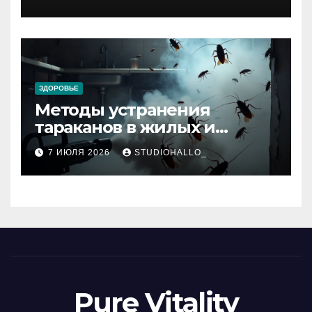
ЗДОРОВЬЕ
Методы устранения
тараканов в жилых и
нежилых помещениях
7 ИЮЛЯ 2026
STUDIOHALLO_
Pure Vitality