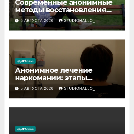
Современные анонимные
методы восстановления
при алкогольной
5 АВГУСТА 2026
STUDIOHALLO_
зависимости и
персональный подход
ЗДОРОВЬЕ
Анонимное лечение
наркомании: этапы
детоксикации,
5 АВГУСТА 2026
STUDIOHALLO_
реабилитации и УБОД
ЗДОРОВЬЕ