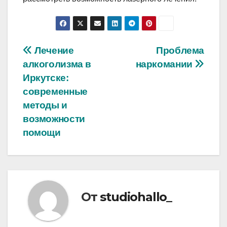
Навигация
Лечение
Проблема
алкоголизма в
наркомании
по
Иркутске:
записям
современные
методы и
возможности
помощи
От
studiohallo_