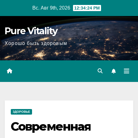
Перейти
Вс. Авг 9th, 2026
12:34:25 PM
к
содержимому
Pure Vitality
Хорошо быть здоровым
ЗДОРОВЬЕ
Современная