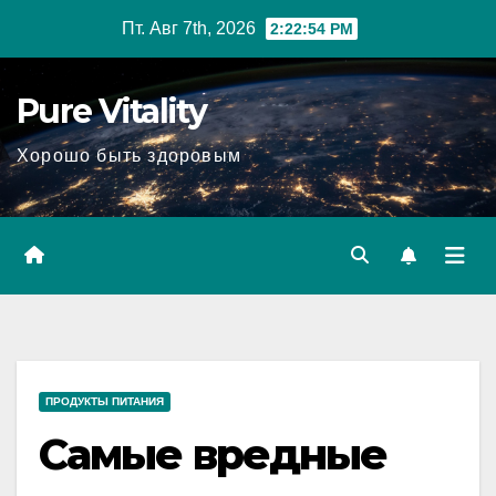
Перейти
Пт. Авг 7th, 2026
2:22:55 PM
к
содержимому
Pure Vitality
Хорошо быть здоровым
ПРОДУКТЫ ПИТАНИЯ
Самые вредные