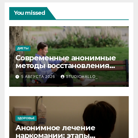
You missed
ДИЕТЫ
Современные анонимные
методы восстановления
при алкогольной
5 АВГУСТА 2026
STUDIOHALLO_
зависимости и
персональный подход
ЗДОРОВЬЕ
Анонимное лечение
наркомании: этапы