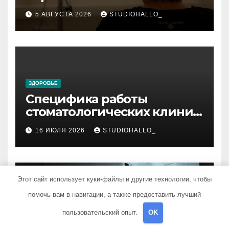
детоксикации,
5 АВГУСТА 2026
STUDIOHALLO_
реабилитации и УБОД
ЗДОРОВЬЕ
Специфика работы
стоматологических клиник
в мегаполисе
16 ИЮЛЯ 2026
STUDIOHALLO_
Этот сайт использует куки-файлы и другие технологии, чтобы
помочь вам в навигации, а также предоставить лучший
ЗДОРОВЬЕ
Методы устранения
пользовательский опыт.
OK
тараканов в жилых и