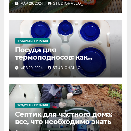
японской кухне
МАР 29, 2024
STUDIOHALLO_
ПРОДУКТЫ ПИТАНИЯ
Посуда для
термоподносов: как
правильно выбрать и
ФЕВ 29, 2024
STUDIOHALLO_
использовать
ПРОДУКТЫ ПИТАНИЯ
Септик для частного дома:
все, что необходимо знать