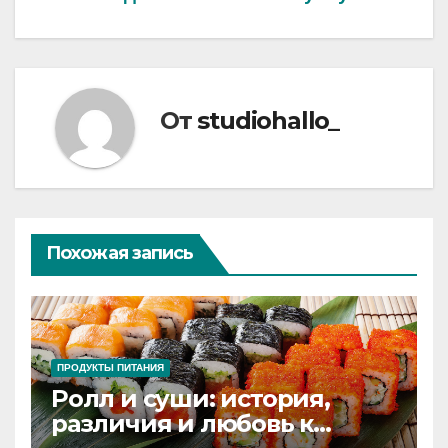
по
записям
От
studiohallo_
Похожая запись
ПРОДУКТЫ ПИТАНИЯ
Ролл и суши: история,
различия и любовь к