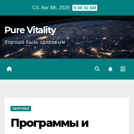
Перейти
Сб. Авг 8th, 2026
5:56:43 AM
к
содержимому
Pure Vitality
Хорошо быть здоровым
ЗДОРОВЬЕ
Программы и