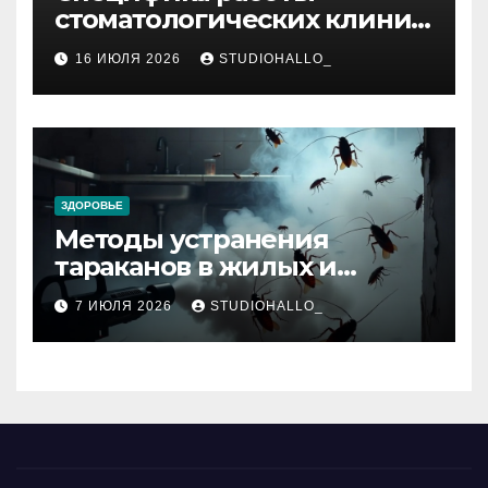
стоматологических клиник
в мегаполисе
16 ИЮЛЯ 2026
STUDIOHALLO_
ЗДОРОВЬЕ
Методы устранения
тараканов в жилых и
нежилых помещениях
7 ИЮЛЯ 2026
STUDIOHALLO_