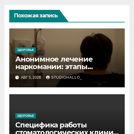
Похожая запись
ЗДОРОВЬЕ
Анонимное лечение
наркомании: этапы
детоксикации,
АВГ 5, 2026
STUDIOHALLO_
реабилитации и УБОД
ЗДОРОВЬЕ
Специфика работы
стоматологических клиник