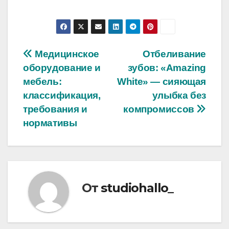
Навигация
Медицинское
Отбеливание
оборудование и
зубов: «Amazing
по
мебель:
White» — сияющая
записям
классификация,
улыбка без
требования и
компромиссов
нормативы
От
studiohallo_