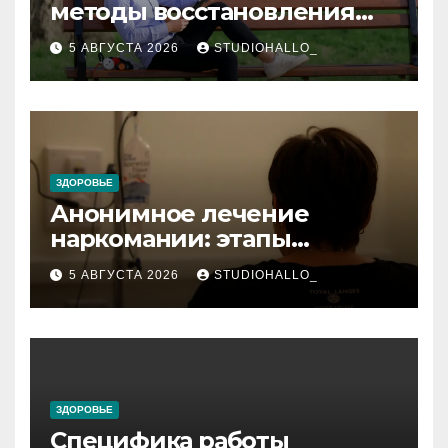
методы восстановления
при алкогольной
5 АВГУСТА 2026
STUDIOHALLO_
зависимости и
персональный подход
ЗДОРОВЬЕ
Анонимное лечение
наркомании: этапы
детоксикации,
5 АВГУСТА 2026
STUDIOHALLO_
реабилитации и УБОД
ЗДОРОВЬЕ
Специфика работы