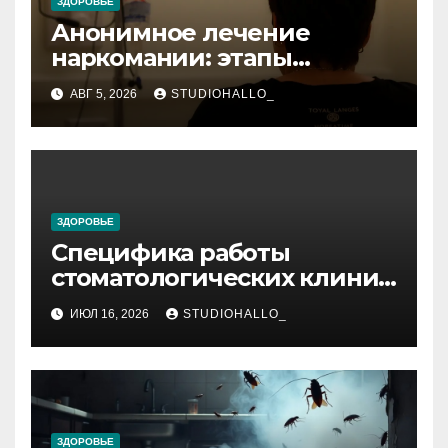
ЗДОРОВЬЕ
Анонимное лечение
наркомании: этапы
детоксикации,
АВГ 5, 2026
STUDIOHALLO_
реабилитации и УБОД
ЗДОРОВЬЕ
Специфика работы
стоматологических клиник
в мегаполисе
ИЮЛ 16, 2026
STUDIOHALLO_
ЗДОРОВЬЕ