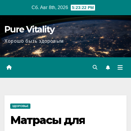
Перейти
Сб. Авг 8th, 2026
5:23:23 PM
к
содержимому
Pure Vitality
Хорошо быть здоровым
ЗДОРОВЬЕ
Матрасы для