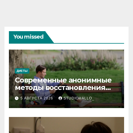
You missed
ДИЕТЫ
Современные анонимные
методы восстановления
при алкогольной
5 АВГУСТА 2026
STUDIOHALLO_
зависимости и
персональный подход