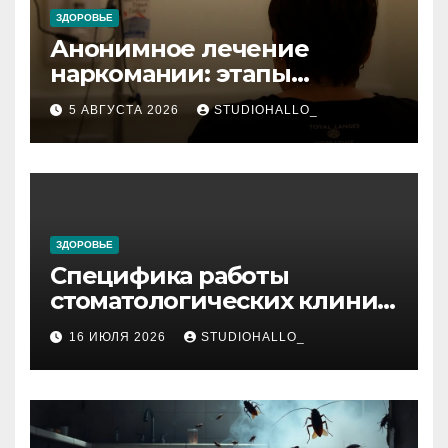
ЗДОРОВЬЕ
Анонимное лечение
наркомании: этапы
детоксикации,
5 АВГУСТА 2026
STUDIOHALLO_
реабилитации и УБОД
ЗДОРОВЬЕ
Специфика работы
стоматологических клиник
в мегаполисе
16 ИЮЛЯ 2026
STUDIOHALLO_