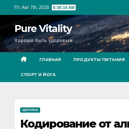
Перейти
Пт. Авг 7th, 2026
6:36:16 AM
к
содержимому
Pure Vitality
Хорошо быть здоровым
ГЛАВНАЯ
ПРОДУКТЫ ПИТАНИЯ
СПОРТ И ЙОГА
ЗДОРОВЬЕ
Кодирование от ал