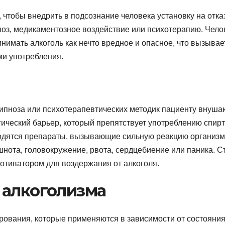
 чтобы внедрить в подсознание человека установку на отка
пноз, медикаментозное воздействие или психотерапию. Чело
имать алкоголь как нечто вредное и опасное, что вызывае
ми употребления.
гипноза или психотерапевтических методик пациенту внуша
ический барьер, который препятствует употреблению спирт
водятся препараты, вызывающие сильную реакцию организ
шнота, головокружение, рвота, сердцебиение или паника. С
отиватором для воздержания от алкоголя.
 алкоголизма
рования, которые применяются в зависимости от состояни