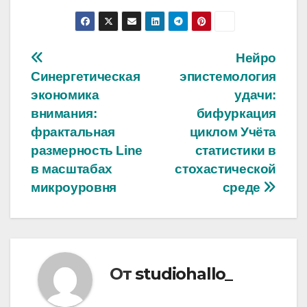
Навигация
Нейро
Синергетическая
эпистемология
по
экономика
удачи:
записям
внимания:
бифуркация
фрактальная
циклом Учёта
размерность Line
статистики в
в масштабах
стохастической
микроуровня
среде
От
studiohallo_