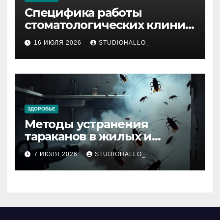
Специфика работы
стоматологических клиник
в мегаполисе
16 ИЮЛЯ 2026
STUDIOHALLO_
ЗДОРОВЬЕ
Методы устранения
тараканов в жилых и
нежилых помещениях
7 ИЮЛЯ 2026
STUDIOHALLO_