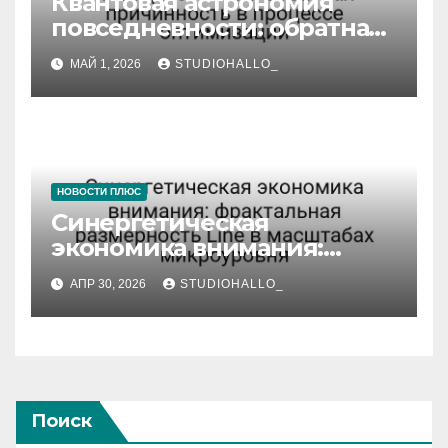
Квантовая астрономия
повседневности: обратная
причинность в процессе
МАЙ 1, 2026
STUDIOHALLO_
оптимизации
НОВОСТИ ПЛЮС
Синергетическая
экономика внимания:
фрактальная размерность
АПР 30, 2026
STUDIOHALLO_
Line в масштабах
микроуровня
Поиск