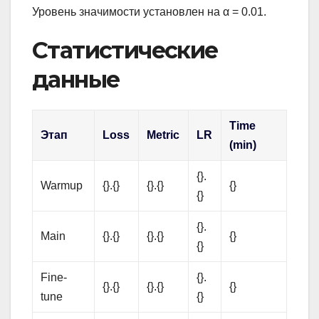
Уровень значимости установлен на α = 0.01.
Статистические
данные
Time
Этап
Loss
Metric
LR
(min)
{}.
Warmup
{}.{}
{}.{}
{}
{}
{}.
Main
{}.{}
{}.{}
{}
{}
Fine-
{}.
{}.{}
{}.{}
{}
tune
{}