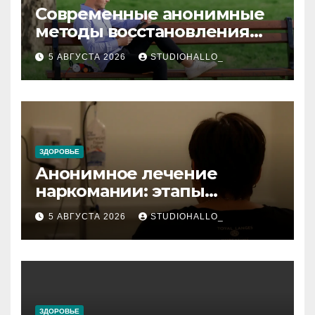
Современные анонимные
методы восстановления
при алкогольной
5 АВГУСТА 2026
STUDIOHALLO_
зависимости и
персональный подход
ЗДОРОВЬЕ
Анонимное лечение
наркомании: этапы
детоксикации,
5 АВГУСТА 2026
STUDIOHALLO_
реабилитации и УБОД
ЗДОРОВЬЕ