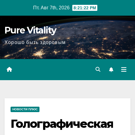
Перейти
Пт. Авг 7th, 2026
8:21:23 PM
к
содержимому
Pure Vitality
Хорошо быть здоровым
НОВОСТИ ПЛЮС
Голографическая